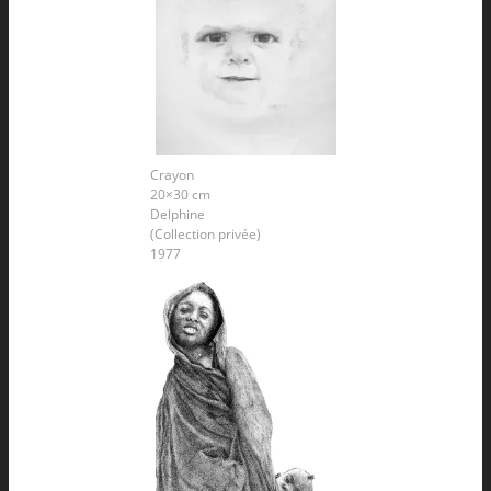
Crayon
20×30 cm
Delphine
(Collection privée)
1977