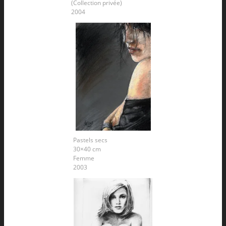
(Collection privée)
2004
Pastels secs
30×40 cm
Femme
2003