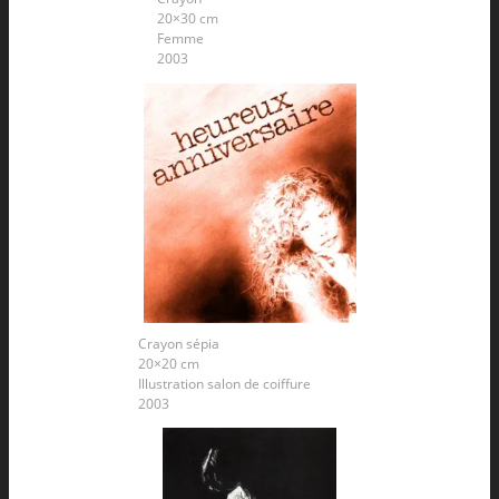
20×30 cm
Femme
2003
Crayon sépia
20×20 cm
Illustration salon de coiffure
2003