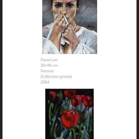
Pastel sec
30×40 cm
Femme
(Collection privée)
2004