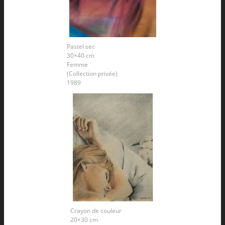
Pastel sec
30×40 cm
Femme
(Collection privée)
1989
Crayon de couleur
20×30 cm