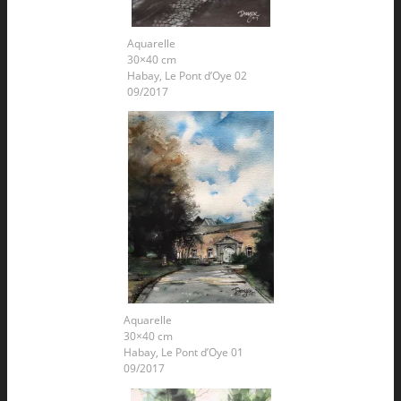
Aquarelle
30×40 cm
Habay, Le Pont d’Oye 02
09/2017
Aquarelle
30×40 cm
Habay, Le Pont d’Oye 01
09/2017