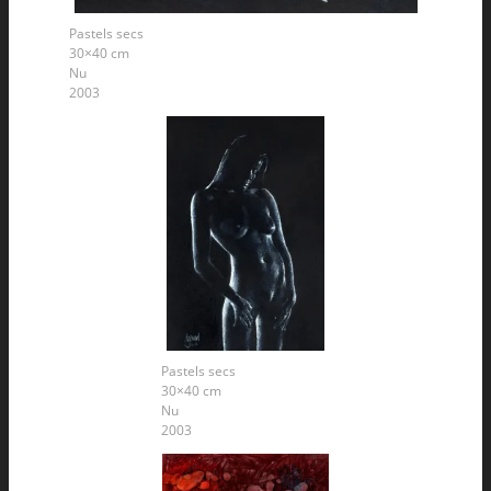
Pastels secs
30×40 cm
Nu
2003
Pastels secs
30×40 cm
Nu
2003