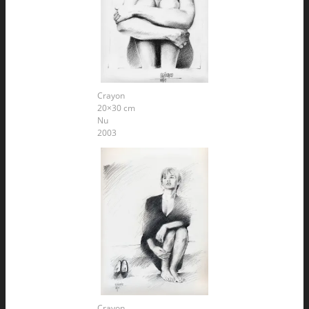
Crayon
20×30 cm
Nu
2003
Crayon