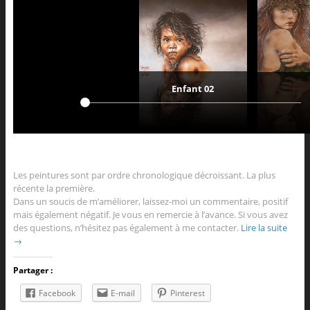
Enfant 02
Les peintures sont par ordre chronologique décroissant. La plus
récente la première.
Dans un soucis de m’améliorer, laissez-moi un commentaire, positif
mais également négatif. Je vous en remercie à l’avance. Si vous avez
des questions, n’hésitez pas également à me contacter.
Lire la suite
→
Partager :
Facebook
E-mail
Pinterest