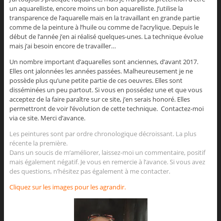
un aquarelliste, encore moins un bon aquarelliste. J’utilise la
transparence de l’aquarelle mais en la travaillant en grande partie
comme de la peinture à l’huile ou comme de l’acrylique. Depuis le
début de l’année j’en ai réalisé quelques-unes. La technique évolue
mais j’ai besoin encore de travailler…
Un nombre important d’aquarelles sont anciennes, d’avant 2017.
Elles ont jalonnées les années passées. Malheureusement je ne
possède plus qu’une petite partie de ces oeuvres. Elles sont
disséminées un peu partout. Si vous en possédez une et que vous
acceptez de la faire paraître sur ce site, j’en serais honoré. Elles
permettront de voir l’évolution de cette technique. Contactez-moi
via ce site. Merci d’avance.
Les peintures sont par ordre chronologique décroissant. La plus
récente la première.
Dans un soucis de m’améliorer, laissez-moi un commentaire, positif
mais également négatif. Je vous en remercie à l’avance. Si vous avez
des questions, n’hésitez pas également à me contacter.
Cliquez sur les images pour les agrandir.