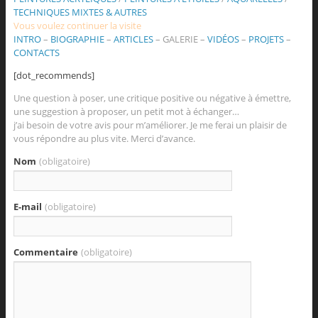
TECHNIQUES MIXTES & AUTRES
Vous voulez continuer la visite
INTRO
–
BIOGRAPHIE
–
ARTICLES
–
GALERIE
–
VIDÉOS
–
PROJETS
–
CONTACTS
[dot_recommends]
Une question à poser, une critique positive ou négative à émettre,
une suggestion à proposer, un petit mot à échanger…
j’ai besoin de votre avis pour m’améliorer. Je me ferai un plaisir de
vous répondre au plus vite. Merci d’avance.
Nom
(obligatoire)
E-mail
(obligatoire)
Commentaire
(obligatoire)