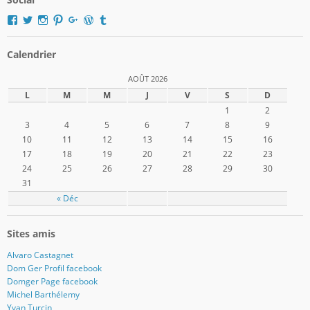
Voir
Voir
Voir
Voir
Voir
Voir
Voir
le
le
le
le
le
le
le
profil
profil
profil
profil
profil
profil
profil
de
de
de
de
de
de
de
Calendrier
domger2017
Domger2017
domger2017
domger2017
dgerard55
domger
Domger2017
sur
sur
sur
sur
sur
sur
sur
AOÛT 2026
Facebook
Twitter
Instagram
Pinterest
Google+
WordPress.org
Tumblr
L
M
M
J
V
S
D
1
2
3
4
5
6
7
8
9
10
11
12
13
14
15
16
17
18
19
20
21
22
23
24
25
26
27
28
29
30
31
« Déc
Sites amis
Alvaro Castagnet
Dom Ger Profil facebook
Domger Page facebook
Michel Barthélemy
Yvan Turcin