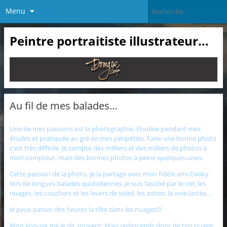
Menu
Peintre portraitiste illustrateur…
Au fil de mes balades…
Une de mes passions est la photographie. Etudiée pendant mes
études et pratiquée au gré de mes péripéties. Faire une bonne photo
c’est très difficile. Je compte des milliers et des milliers de photos à
mon compteur, mais des bonnes photos à peine quelques-unes.
Cette passion de la photo, je la partage avec mon fidèle ami Cooky
lors de longues balades quotidiennes. Je suis fasciné par le ciel, les
nuages, les couchers et les levers de soleil, les astres, la voie lactée…
Je peux passer des heures la tête dans les nuages!!!
Mon épouse me le dit souvent: Mais redescends donc de ton nuage,