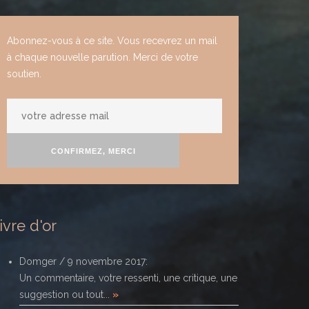
Abonnez-vous à ce site. Vous recevrez un mail
à chaque nouvelle parution. Merci de votre
soutien.
votre
adresse
mail
CONFIRMEZ, MERCI
ivre d'or
Domger
/
9 novembre 2017
:
Un commentaire, votre ressenti, une critique, une
suggestion ou tout...
»