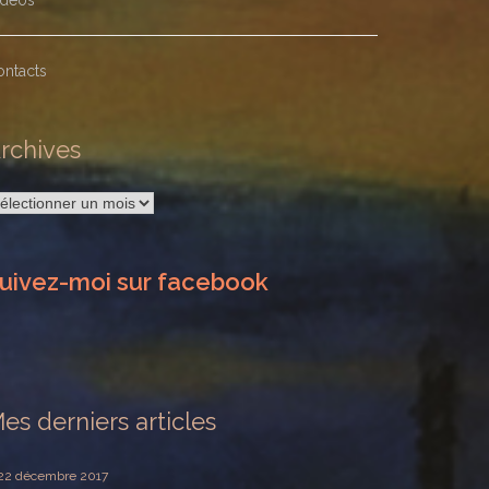
idéos
ontacts
rchives
rchives
uivez-moi sur facebook
es derniers articles
22 décembre 2017