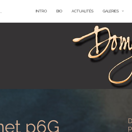
.
INTRO
BIO
ACTUALITÉS
GALERIES
net p6G
D
p