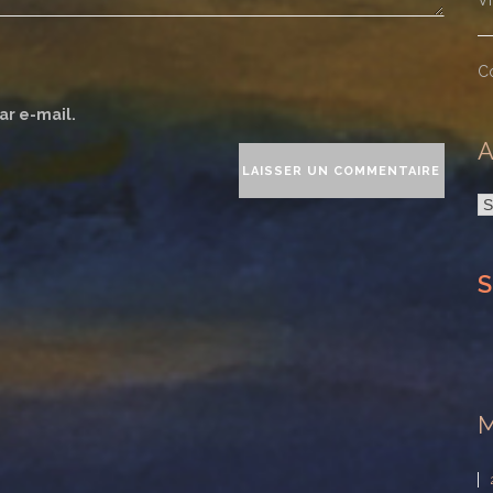
V
C
ar e-mail.
A
A
S
M