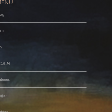
MENU
log
tro
o
tualité
leries
ojets