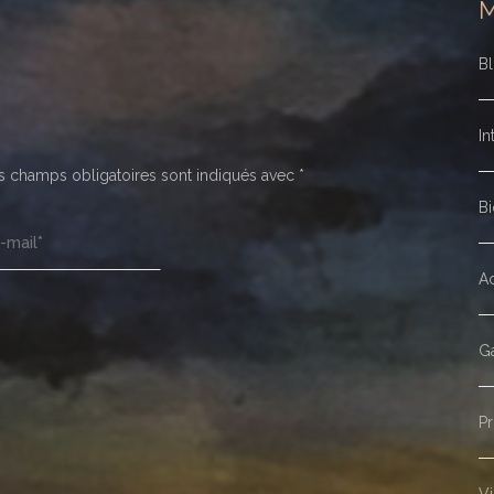
B
In
 champs obligatoires sont indiqués avec
*
Bi
Ac
Ga
Pr