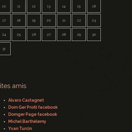
10
11
12
13
14
15
16
17
18
19
20
21
22
23
24
25
26
27
28
29
30
31
ites amis
Alvaro Castagnet
Dom Ger Profil facebook
Domger Page facebook
Michel Barthélemy
Yvan Turcin