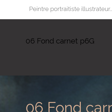
Passer
Peintre portraitiste illustrateur..
au
contenu
06 Fond carnet p6G
06 Fond car