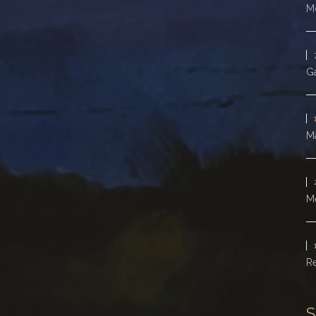
Mo
Ga
Ma
M
Re
S