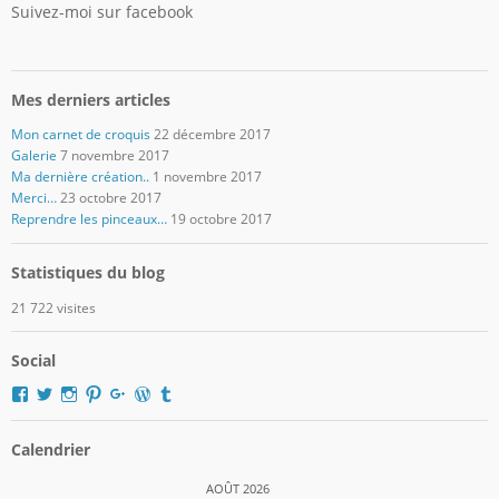
Suivez-moi sur facebook
Mes derniers articles
Mon carnet de croquis
22 décembre 2017
Galerie
7 novembre 2017
Ma dernière création..
1 novembre 2017
Merci…
23 octobre 2017
Reprendre les pinceaux…
19 octobre 2017
Statistiques du blog
21 722 visites
Social
Voir
Voir
Voir
Voir
Voir
Voir
Voir
le
le
le
le
le
le
le
profil
profil
profil
profil
profil
profil
profil
de
de
de
de
de
de
de
Calendrier
domger2017
Domger2017
domger2017
domger2017
dgerard55
domger
Domger2017
sur
sur
sur
sur
sur
sur
sur
AOÛT 2026