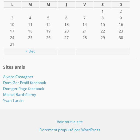
Facebook
Twitter
Instagram
Pinterest
Google+
WordPress.org
Tumblr
L
M
M
J
V
S
D
1
2
3
4
5
6
7
8
9
10
11
12
13
14
15
16
17
18
19
20
21
22
23
24
25
26
27
28
29
30
31
« Déc
Sites amis
Alvaro Castagnet
Dom Ger Profil facebook
Domger Page facebook
Michel Barthélemy
Yvan Turcin
Voir tout le site
Fièrement propulsé par WordPress