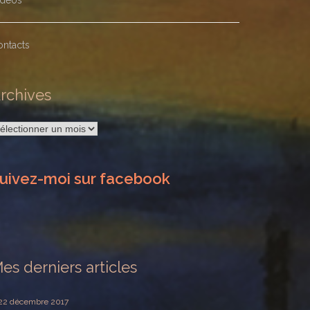
idéos
ontacts
rchives
rchives
uivez-moi sur facebook
es derniers articles
22 décembre 2017