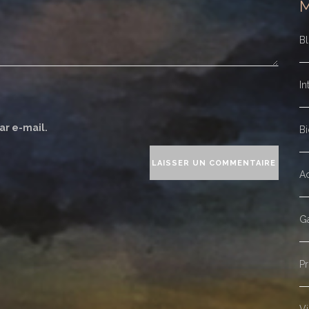
B
In
ar e-mail.
Bi
Ac
Ga
Pr