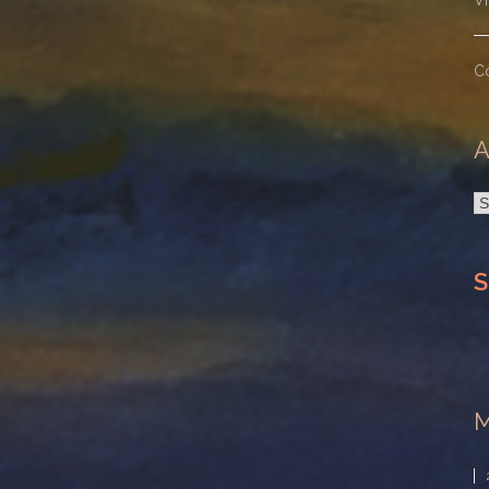
V
C
A
A
S
M