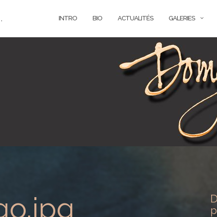
.
INTRO
BIO
ACTUALITÉS
GALERIES
o.jpg
D
p