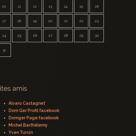
10
11
12
13
14
15
16
17
18
19
20
21
22
23
24
25
26
27
28
29
30
31
ites amis
Alvaro Castagnet
Dom Ger Profil facebook
Domger Page facebook
Michel Barthélemy
Yvan Turcin