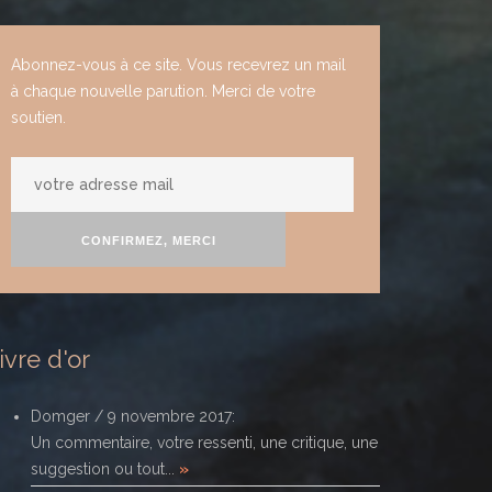
Abonnez-vous à ce site. Vous recevrez un mail
à chaque nouvelle parution. Merci de votre
soutien.
votre
adresse
mail
CONFIRMEZ, MERCI
ivre d'or
Domger
/
9 novembre 2017
:
Un commentaire, votre ressenti, une critique, une
suggestion ou tout...
»