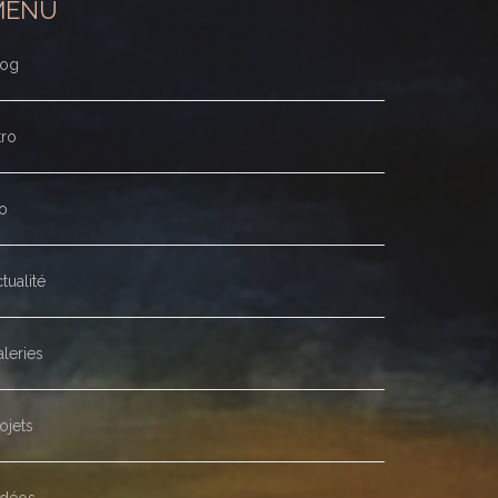
MENU
log
tro
o
tualité
leries
ojets