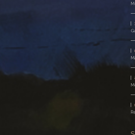
Mo
Ga
Ma
M
Re
S