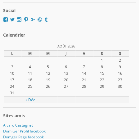
Social
Voir
Voir
Voir
Voir
Voir
Voir
Voir
le
le
le
le
le
le
le
profil
profil
profil
profil
profil
profil
profil
de
de
de
de
de
de
de
Calendrier
domger2017
Domger2017
domger2017
domger2017
dgerard55
domger
Domger2017
sur
sur
sur
sur
sur
sur
sur
AOÛT 2026
Facebook
Twitter
Instagram
Pinterest
Google+
WordPress.org
Tumblr
L
M
M
J
V
S
D
1
2
3
4
5
6
7
8
9
10
11
12
13
14
15
16
17
18
19
20
21
22
23
24
25
26
27
28
29
30
31
« Déc
Sites amis
Alvaro Castagnet
Dom Ger Profil facebook
Domger Page facebook