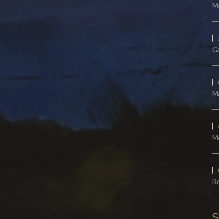
Mo
Ga
Ma
M
Re
S