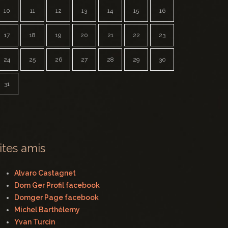
10
11
12
13
14
15
16
17
18
19
20
21
22
23
24
25
26
27
28
29
30
31
ites amis
Alvaro Castagnet
Dom Ger Profil facebook
Domger Page facebook
Michel Barthélemy
Yvan Turcin