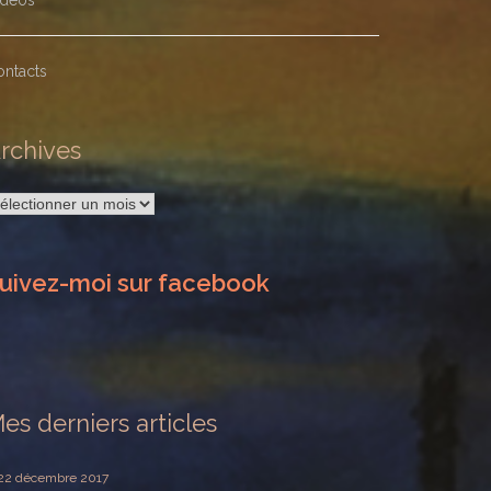
idéos
ontacts
rchives
rchives
uivez-moi sur facebook
es derniers articles
22 décembre 2017