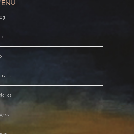
MENU
log
tro
o
tualité
leries
ojets