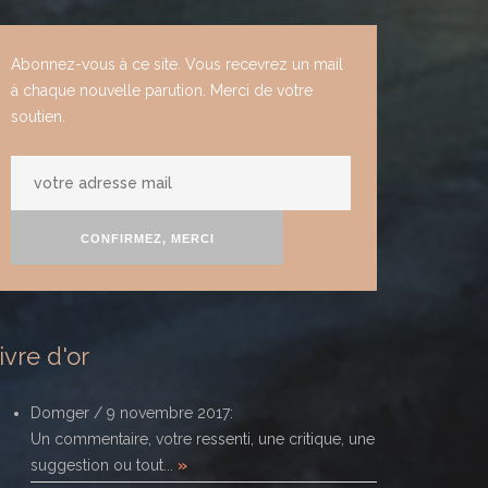
Abonnez-vous à ce site. Vous recevrez un mail
à chaque nouvelle parution. Merci de votre
soutien.
votre
adresse
mail
CONFIRMEZ, MERCI
ivre d'or
Domger
/
9 novembre 2017
:
Un commentaire, votre ressenti, une critique, une
suggestion ou tout...
»