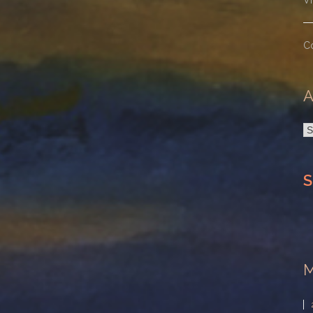
V
C
A
A
S
M