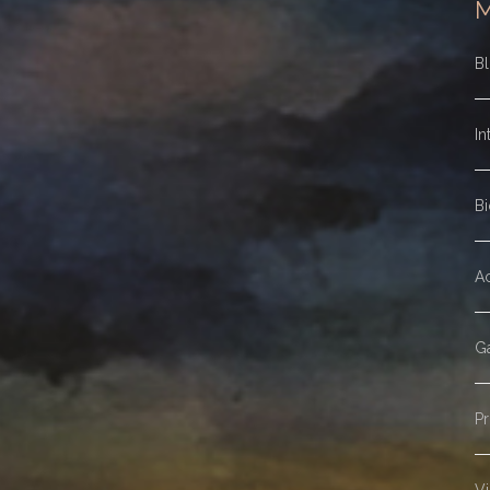
B
In
Bi
Ac
Ga
Pr