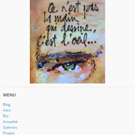
MENU
Blog
Intro
Bio
Actualité
Galeries
Projets