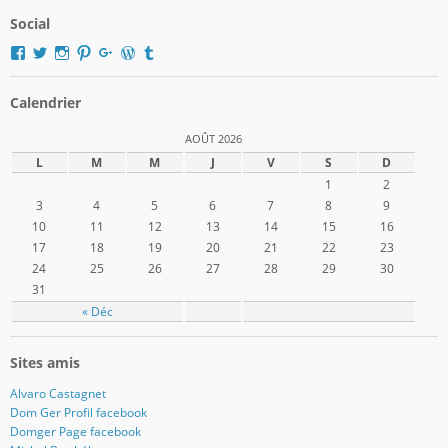
Social
Voir
Voir
Voir
Voir
Voir
Voir
Voir
le
le
le
le
le
le
le
profil
profil
profil
profil
profil
profil
profil
de
de
de
de
de
de
de
Calendrier
domger2017
Domger2017
domger2017
domger2017
dgerard55
domger
Domger2017
sur
sur
sur
sur
sur
sur
sur
AOÛT 2026
Facebook
Twitter
Instagram
Pinterest
Google+
WordPress.org
Tumblr
L
M
M
J
V
S
D
1
2
3
4
5
6
7
8
9
10
11
12
13
14
15
16
17
18
19
20
21
22
23
24
25
26
27
28
29
30
31
« Déc
Sites amis
Alvaro Castagnet
Dom Ger Profil facebook
Domger Page facebook