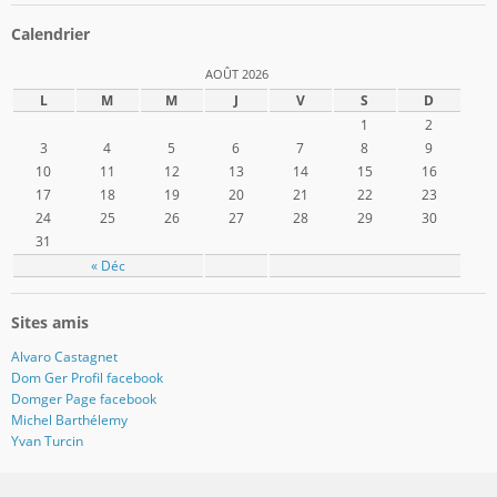
profil
profil
profil
profil
profil
profil
profil
de
de
de
de
de
de
de
Calendrier
domger2017
Domger2017
domger2017
domger2017
dgerard55
domger
Domger2017
sur
sur
sur
sur
sur
sur
sur
AOÛT 2026
Facebook
Twitter
Instagram
Pinterest
Google+
WordPress.org
Tumblr
L
M
M
J
V
S
D
1
2
3
4
5
6
7
8
9
10
11
12
13
14
15
16
17
18
19
20
21
22
23
24
25
26
27
28
29
30
31
« Déc
Sites amis
Alvaro Castagnet
Dom Ger Profil facebook
Domger Page facebook
Michel Barthélemy
Yvan Turcin