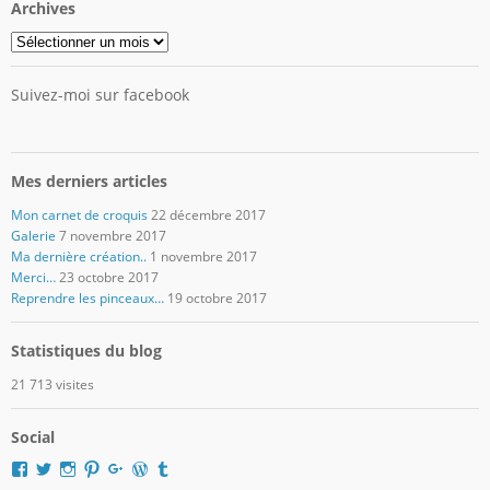
Archives
Archives
Suivez-moi sur facebook
Mes derniers articles
Mon carnet de croquis
22 décembre 2017
Galerie
7 novembre 2017
Ma dernière création..
1 novembre 2017
Merci…
23 octobre 2017
Reprendre les pinceaux…
19 octobre 2017
Statistiques du blog
21 713 visites
Social
Voir
Voir
Voir
Voir
Voir
Voir
Voir
le
le
le
le
le
le
le