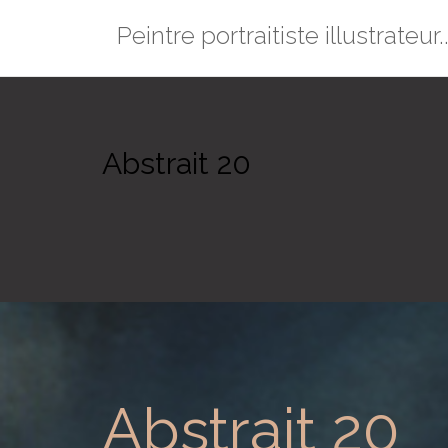
Passer
Peintre portraitiste illustrateur..
au
contenu
Abstrait 20
Abstrait 20