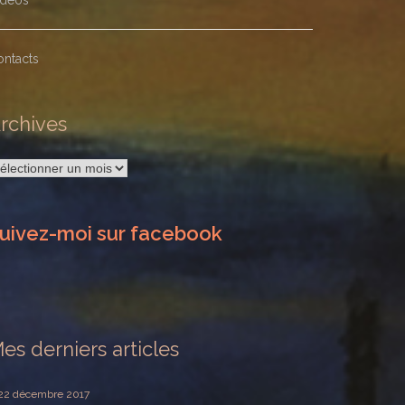
idéos
ontacts
rchives
rchives
uivez-moi sur facebook
es derniers articles
22 décembre 2017