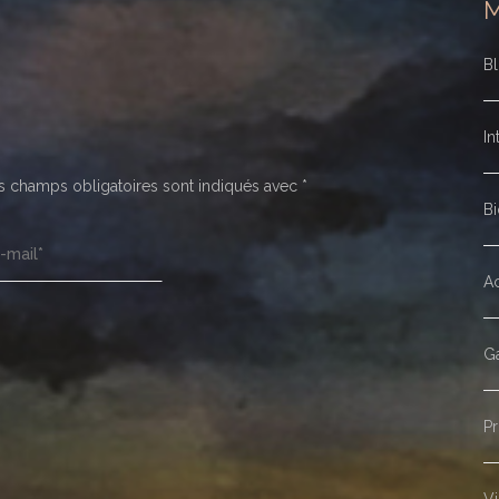
B
In
 champs obligatoires sont indiqués avec
*
Bi
Ac
Ga
Pr