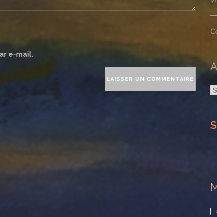
V
C
ar e-mail.
A
A
S
M