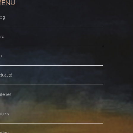
MENU
log
tro
o
tualité
leries
ojets