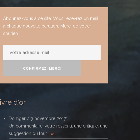
Abonnez-vous à ce site. Vous recevrez un mail
à chaque nouvelle parution. Merci de votre
soutien.
votre
adresse
mail
CONFIRMEZ, MERCI
ivre d'or
Domger
/
9 novembre 2017
:
Un commentaire, votre ressenti, une critique, une
suggestion ou tout...
»