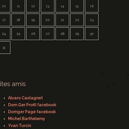
10
11
12
13
14
15
16
17
18
19
20
21
22
23
24
25
26
27
28
29
30
31
ites amis
Alvaro Castagnet
Dom Ger Profil facebook
Domger Page facebook
Michel Barthélemy
Yvan Turcin