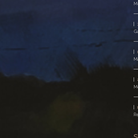
Mo
Ga
Ma
M
Re
S