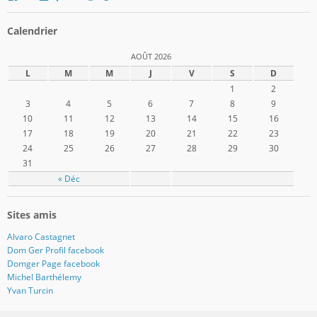
le
le
le
le
le
le
le
profil
profil
profil
profil
profil
profil
profil
de
de
de
de
de
de
de
Calendrier
domger2017
Domger2017
domger2017
domger2017
dgerard55
domger
Domger2017
sur
sur
sur
sur
sur
sur
sur
AOÛT 2026
Facebook
Twitter
Instagram
Pinterest
Google+
WordPress.org
Tumblr
L
M
M
J
V
S
D
1
2
3
4
5
6
7
8
9
10
11
12
13
14
15
16
17
18
19
20
21
22
23
24
25
26
27
28
29
30
31
« Déc
Sites amis
Alvaro Castagnet
Dom Ger Profil facebook
Domger Page facebook
Michel Barthélemy
Yvan Turcin