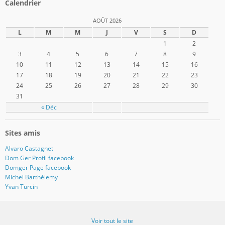
de
de
de
de
de
de
de
Calendrier
domger2017
Domger2017
domger2017
domger2017
dgerard55
domger
Domger2017
sur
sur
sur
sur
sur
sur
sur
AOÛT 2026
Facebook
Twitter
Instagram
Pinterest
Google+
WordPress.org
Tumblr
L
M
M
J
V
S
D
1
2
3
4
5
6
7
8
9
10
11
12
13
14
15
16
17
18
19
20
21
22
23
24
25
26
27
28
29
30
31
« Déc
Sites amis
Alvaro Castagnet
Dom Ger Profil facebook
Domger Page facebook
Michel Barthélemy
Yvan Turcin
Voir tout le site