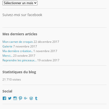
Archives
Suivez-moi sur facebook
Mes derniers articles
Mon carnet de croquis
22 décembre 2017
Galerie
7 novembre 2017
Ma dernière création..
1 novembre 2017
Merci…
23 octobre 2017
Reprendre les pinceaux…
19 octobre 2017
Statistiques du blog
21 710 visites
Social
Voir
Voir
Voir
Voir
Voir
Voir
Voir
le
le
le
le
le
le
le
profil
profil
profil
profil
profil
profil
profil