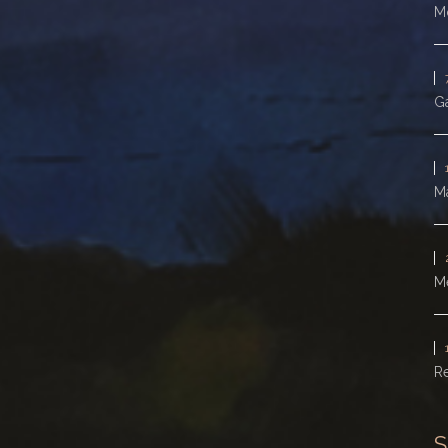
Mo
Ga
Ma
M
Re
S