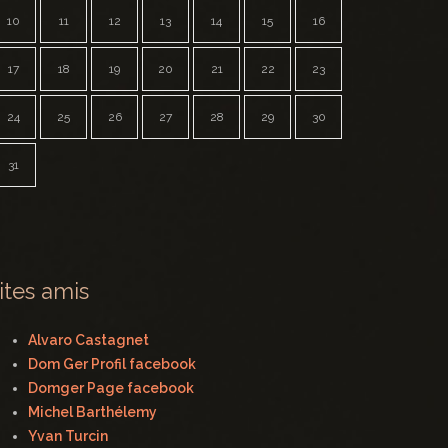
10
11
12
13
14
15
16
17
18
19
20
21
22
23
24
25
26
27
28
29
30
31
ites amis
Alvaro Castagnet
Dom Ger Profil facebook
Domger Page facebook
Michel Barthélemy
Yvan Turcin