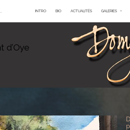
.
INTRO
BIO
ACTUALITÉS
GALERIES
nt d’Oye
D
p