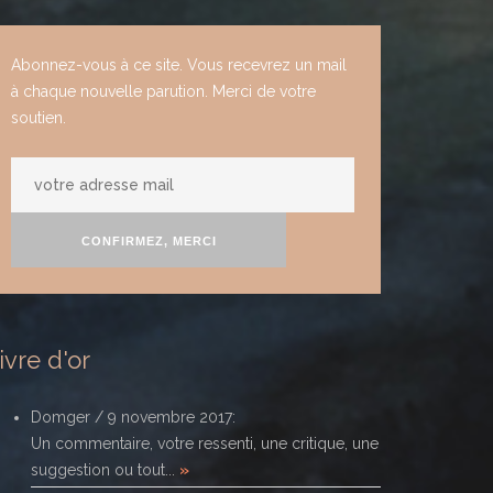
Abonnez-vous à ce site. Vous recevrez un mail
à chaque nouvelle parution. Merci de votre
soutien.
votre
adresse
mail
CONFIRMEZ, MERCI
ivre d'or
Domger
/
9 novembre 2017
:
Un commentaire, votre ressenti, une critique, une
suggestion ou tout...
»