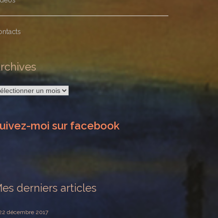
idéos
ontacts
rchives
rchives
uivez-moi sur facebook
es derniers articles
22 décembre 2017