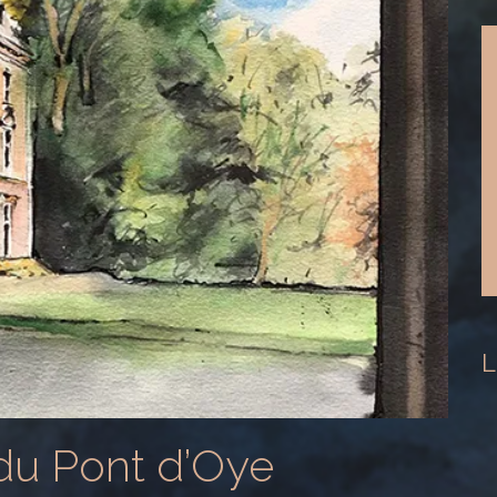
L
du Pont d’Oye