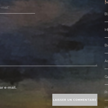
B
In
Bi
Ac
Ga
ar e-mail.
Pr