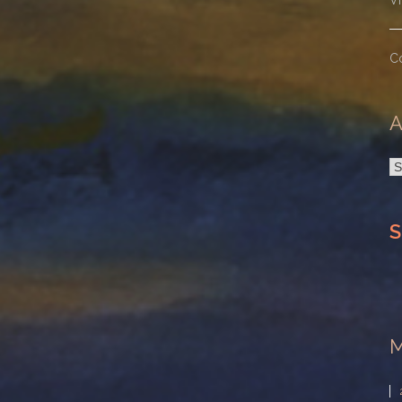
V
C
A
A
S
M