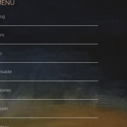
MENU
log
tro
o
tualité
leries
ojets