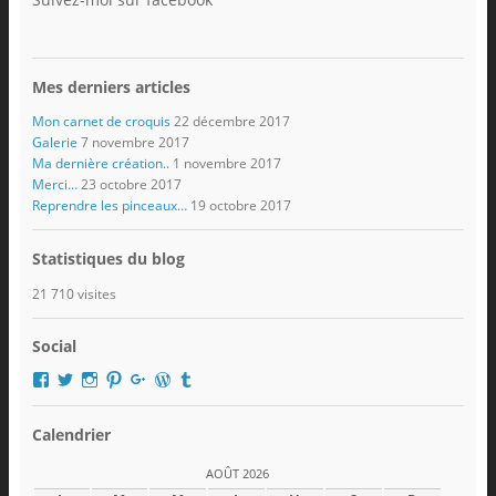
Mes derniers articles
Mon carnet de croquis
22 décembre 2017
Galerie
7 novembre 2017
Ma dernière création..
1 novembre 2017
Merci…
23 octobre 2017
Reprendre les pinceaux…
19 octobre 2017
Statistiques du blog
21 710 visites
Social
Voir
Voir
Voir
Voir
Voir
Voir
Voir
le
le
le
le
le
le
le
profil
profil
profil
profil
profil
profil
profil
de
de
de
de
de
de
de
Calendrier
domger2017
Domger2017
domger2017
domger2017
dgerard55
domger
Domger2017
sur
sur
sur
sur
sur
sur
sur
AOÛT 2026
Facebook
Twitter
Instagram
Pinterest
Google+
WordPress.org
Tumblr