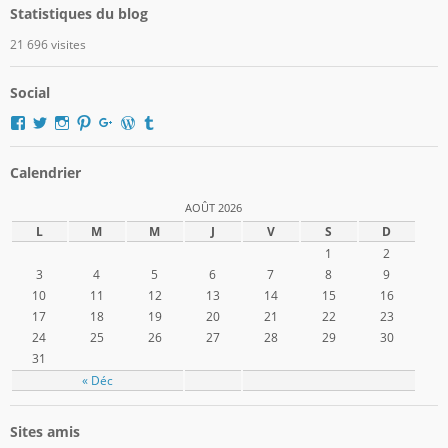
Statistiques du blog
21 696 visites
Social
Voir
Voir
Voir
Voir
Voir
Voir
Voir
le
le
le
le
le
le
le
profil
profil
profil
profil
profil
profil
profil
de
de
de
de
de
de
de
Calendrier
domger2017
Domger2017
domger2017
domger2017
dgerard55
domger
Domger2017
sur
sur
sur
sur
sur
sur
sur
AOÛT 2026
Facebook
Twitter
Instagram
Pinterest
Google+
WordPress.org
Tumblr
L
M
M
J
V
S
D
1
2
3
4
5
6
7
8
9
10
11
12
13
14
15
16
17
18
19
20
21
22
23
24
25
26
27
28
29
30
31
« Déc
Sites amis