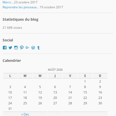
Merci…
23 octobre 2017
Reprendre les pinceaux…
19 octobre 2017
Statistiques du blog
21 688 visites
Social
Voir
Voir
Voir
Voir
Voir
Voir
Voir
le
le
le
le
le
le
le
profil
profil
profil
profil
profil
profil
profil
de
de
de
de
de
de
de
Calendrier
domger2017
Domger2017
domger2017
domger2017
dgerard55
domger
Domger2017
sur
sur
sur
sur
sur
sur
sur
AOÛT 2026
Facebook
Twitter
Instagram
Pinterest
Google+
WordPress.org
Tumblr
L
M
M
J
V
S
D
1
2
3
4
5
6
7
8
9
10
11
12
13
14
15
16
17
18
19
20
21
22
23
24
25
26
27
28
29
30
31
« Déc